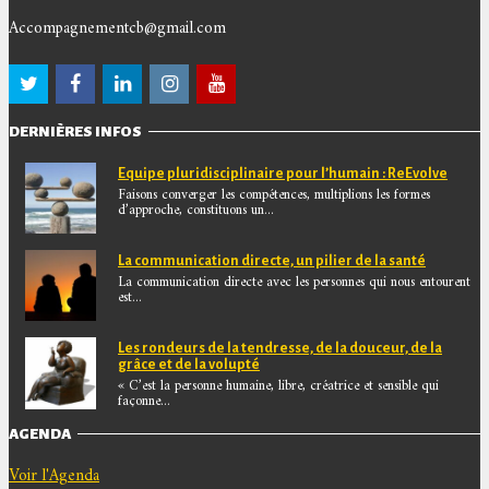
Accompagnementcb@gmail.com
DERNIÈRES INFOS
Equipe pluridisciplinaire pour l’humain : ReEvolve
Faisons converger les compétences, multiplions les formes
d’approche, constituons un...
La communication directe, un pilier de la santé
La communication directe avec les personnes qui nous entourent
est...
Les rondeurs de la tendresse, de la douceur, de la
grâce et de la volupté
« C’est la personne humaine, libre, créatrice et sensible qui
façonne...
AGENDA
Voir l'Agenda