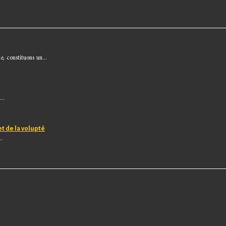
, constituons un...
..
et de la volupté
..