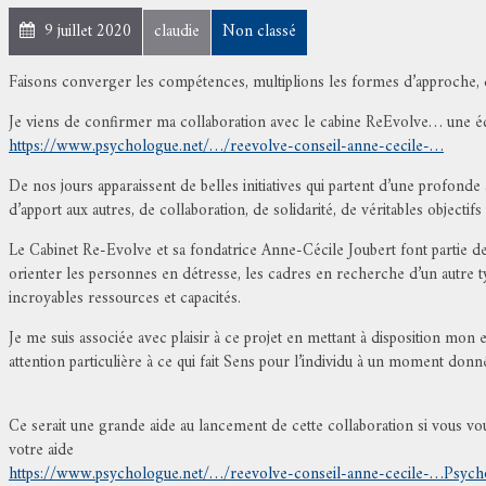
9 juillet 2020
claudie
Non classé
Faisons converger les compétences, multiplions les formes d’approche, co
Je viens de confirmer ma collaboration avec le cabine ReEvolve… une équi
https://www.psychologue.net/…/reevolve-conseil-anne-cecile-…
De nos jours apparaissent de belles initiatives qui partent d’une profon
d’apport aux autres, de collaboration, de solidarité, de véritables objectif
Le Cabinet Re-Evolve et sa fondatrice Anne-Cécile Joubert font partie de c
orienter les personnes en détresse, les cadres en recherche d’un autre type
incroyables ressources et capacités.
Je me suis associée avec plaisir à ce projet en mettant à disposition mon
attention particulière à ce qui fait Sens pour l’individu à un moment donné
Ce serait une grande aide au lancement de cette collaboration si vous v
votre aide
https://www.psychologue.net/…/reevolve-conseil-anne-cecile-…
Psych