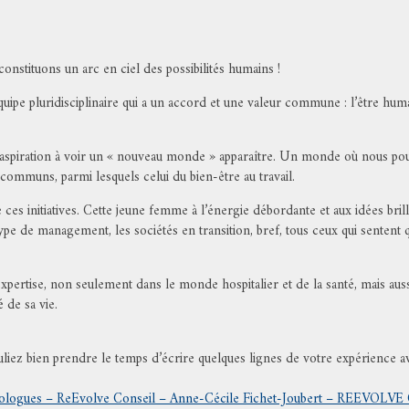
nstituons un arc en ciel des possibilités humains !
pe pluridisciplinaire qui a un accord et une valeur commune : l’être huma
de aspiration à voir un « nouveau monde » apparaître. Un monde où nous po
s communs, parmi lesquels celui du bien-être au travail.
es initiatives. Cette jeune femme à l’énergie débordante et aux idées brillan
 de management, les sociétés en transition, bref, tous ceux qui sentent que 
 expertise, non seulement dans le monde hospitalier et de la santé, mais au
 de sa vie.
ouliez bien prendre le temps d’écrire quelques lignes de votre expérience
ologues – ReEvolve Conseil – Anne-Cécile Fichet-Joubert – REEVOLVE C