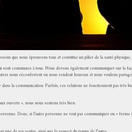
soin que nous éprouvons tous et constitue un pilier de la santé physique, 
 sont communes à tous. Nous devons également communiquer sur la façon 
’autres nous réconfortent ou nous rendent heureux et nous voulons partager
r dans la communication. Parfois, ces relations ne fonctionnent pas très bie
naux ouverts », nous nous sentons très bien.
personne. Donc, si l’autre personne ne veut pas communiquer ou « ferme ce
st une de ses vertus, ainsi que le respect du temps de l’autre.