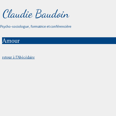
Psycho-sociologue, formatrice et conférencière
Amour
retour à l’Abécédaire