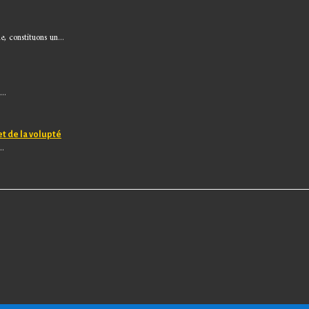
, constituons un...
..
et de la volupté
..