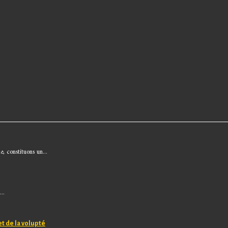
, constituons un...
..
et de la volupté