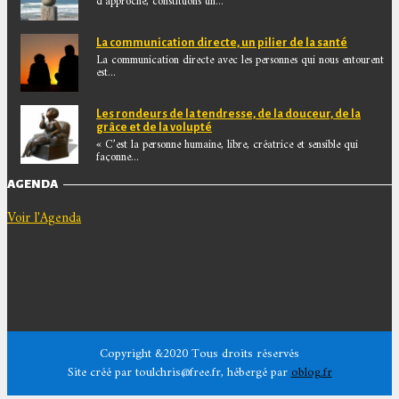
d’approche, constituons un...
La communication directe, un pilier de la santé
La communication directe avec les personnes qui nous entourent
est...
Les rondeurs de la tendresse, de la douceur, de la
grâce et de la volupté
« C’est la personne humaine, libre, créatrice et sensible qui
façonne...
AGENDA
Voir l'Agenda
Copyright &2020 Tous droits réservés
Site créé par toulchris@free.fr, hébergé par
oblog.fr