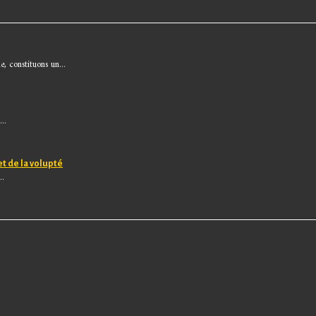
, constituons un...
..
et de la volupté
..