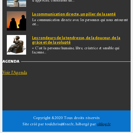
d’approche, constituons un...
La communication directe, un pilier de la santé
La communication directe avec les personnes qui nous entourent
est...
Les rondeurs de la tendresse, de la douceur, de la
grâce et de la volupté
« C’est la personne humaine, libre, créatrice et sensible qui
façonne...
AGENDA
Voir l'Agenda
Copyright &2020 Tous droits réservés
Site créé par toulchris@free.fr, hébergé par
oblog.fr