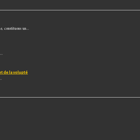
, constituons un...
..
et de la volupté
..