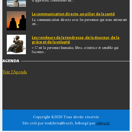
d’approche, constituons un...
La communication directe, un pilier de la santé
La communication directe avec les personnes qui nous entourent
est...
Les rondeurs de la tendresse, de la douceur, de la
grâce et de la volupté
« C’est la personne humaine, libre, créatrice et sensible qui
façonne...
AGENDA
Voir l'Agenda
Copyright &2020 Tous droits réservés
Site créé par toulchris@free.fr, hébergé par
oblog.fr