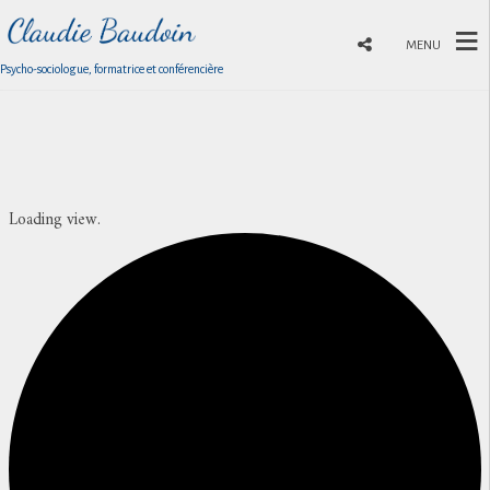
MENU
Psycho-sociologue, formatrice et conférencière
Loading view.