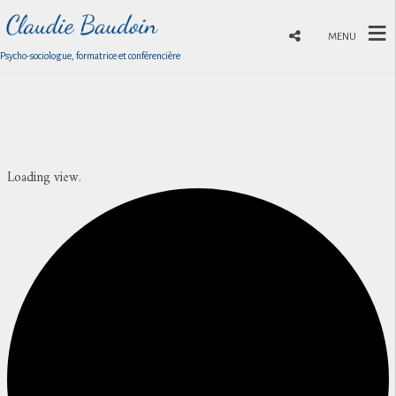
MENU
Psycho-sociologue, formatrice et conférencière
Loading view.