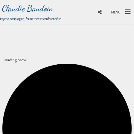
MENU
Psycho-sociologue, formatrice et conférencière
Loading view.